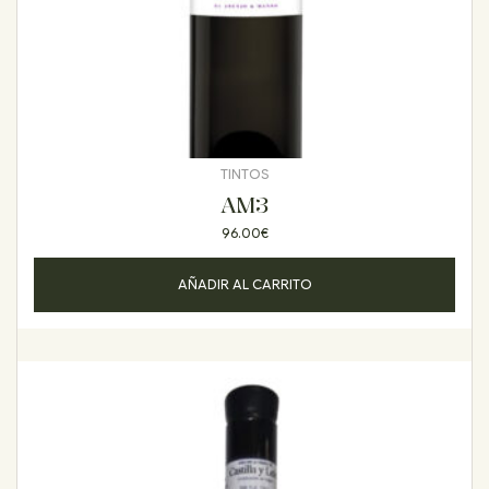
TINTOS
AM3
96.00
€
AÑADIR AL CARRITO